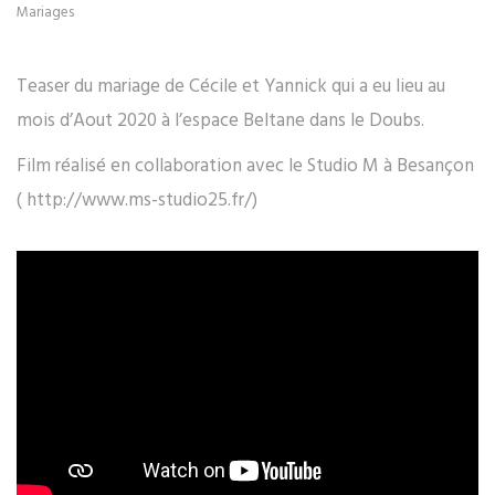
Mariages
Teaser du mariage de Cécile et Yannick qui a eu lieu au
mois d’Aout 2020 à l’espace Beltane dans le Doubs.
Film réalisé en collaboration avec le Studio M à Besançon
( http://www.ms-studio25.fr/)